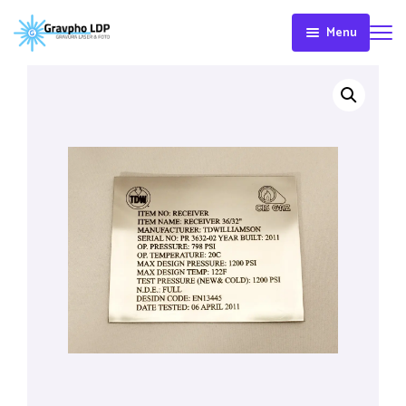
Menu
Acasa
Despre
Gravpho
LDP
Servicii
Gravura
Print
Digital
Servicii
3D
Produse
Contact